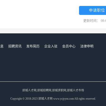
申请职位
更新时间： 08-
信息
招聘资讯
发布简历
企业入驻
会员中心
法律申明
们
郯城人才网,郯城招聘网,郯城求职网,郯城人才市场
Copyright © 2018-2023 郯城人才网 www.ycjyym.com All rights reserved.