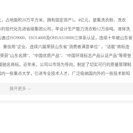
万元，占地面积20万平方米，拥有固定资产1。4亿元，是集洗衣粉、洗衣
的现代化先进省级集团公司，年设计生产能力洗衣粉12万余吨、液体洗
过ISO9000、ISO14000及OHSAS18000三体系认证，连续十年被山东省
、重信用”企业、连续六届荣获山东省“消费者满意单位” ，“洁能”商标连
荣获“山东名牌”、“中国优质产品”、“中国环境标志产品认证产品”等荣誉
为“中国驰名商标。近年来，公司以市场为导向，制定了切实可行的质量管理制
国内一些重点大学，引进专业技术人才，广泛吸纳国内外的一些技术新知
降低了产品成本，实现了低投入高产出高效益，不断把最新产品推向市
展开更多
苏、内蒙古、东北三省及京、津、唐等全国二十余个省市和地区，并出口
非、海地等国家，赢得了较高的市场占有率。