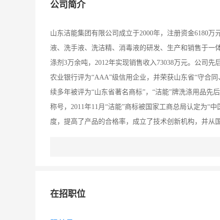
公司简介
山东洁能集团有限公司成立于2000年，注册资金6180
液、洗手液、洗洁精、消毒液的研发、生产和销售于一体
涤剂3万余吨，2012年实现销售收入73038万元。公司先后通
农业银行评为“AAA”级信用企业，并荣获山东省“守合同
续多年被评为“山东省著名商标”，“洁能”牌洗涤用品先后
称号，2011年11月“洁能”商标被国家工商总局认定
度，提高了产品的合格率，成立了技术创新机构，并从
识，大搞技术创新，提高了现有设备的加工生产水平，
场，产品销售网络已遍布山东、河北、山西、河南、江
法国、澳大利亚、也门、伊朗、伊拉克、巴基斯坦、南
在招职位