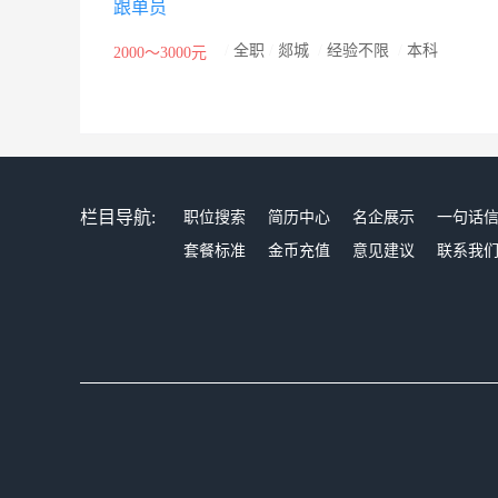
跟单员
/
全职
/
郯城
/
经验不限
/
本科
2000～3000元
栏目导航:
职位搜索
简历中心
名企展示
一句话
套餐标准
金币充值
意见建议
联系我